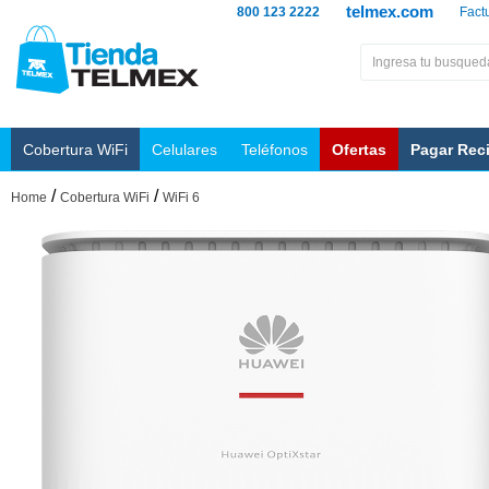
telmex.com
800 123 2222
Fact
Cobertura WiFi
Celulares
Teléfonos
Ofertas
Pagar Rec
/
/
Home
Cobertura WiFi
WiFi 6