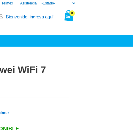
n Telmex
Asistencia
0
Bienvenido, ingresa aquí.
Tu bolsa está vacía.
wei WiFi 7
elmex
ONIBLE