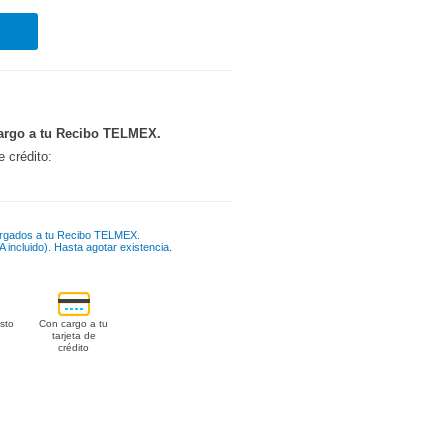
argo a tu Recibo TELMEX.
e crédito:
rgados a tu Recibo TELMEX.
 incluido). Hasta agotar existencia.
sto
Con cargo a tu
tarjeta de
crédito