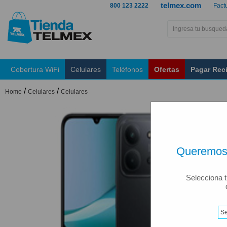
telmex.com
800 123 2222
Fact
Cobertura WiFi
Celulares
Teléfonos
Ofertas
Pagar Rec
/
/
Home
Celulares
Celulares
Queremos 
Selecciona t