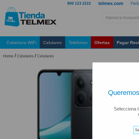
telmex.com
800 123 2222
Fact
Cobertura WiFi
Celulares
Teléfonos
Ofertas
Pagar Rec
/
/
Home
Celulares
Celulares
Queremos 
Selecciona t