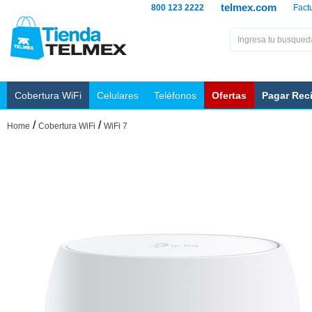
telmex.com
800 123 2222
Fact
Cobertura WiFi
Celulares
Teléfonos
Ofertas
Pagar Rec
/
/
Home
Cobertura WiFi
WiFi 7