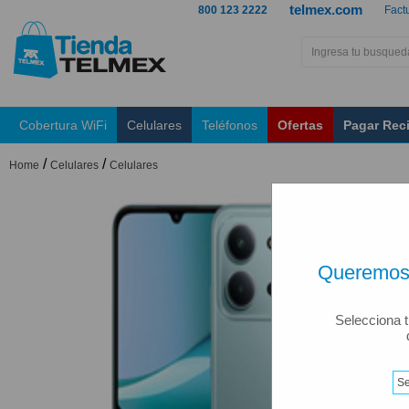
telmex.com
800 123 2222
Fact
Cobertura WiFi
Celulares
Teléfonos
Ofertas
Pagar Rec
/
/
Home
Celulares
Celulares
Queremos 
Selecciona t