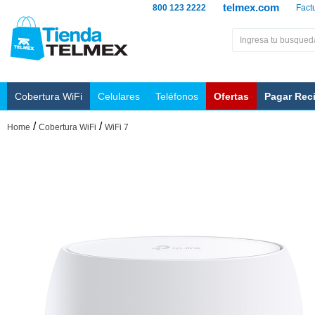
telmex.com
800 123 2222
Fact
Cobertura WiFi
Celulares
Teléfonos
Ofertas
Pagar Rec
/
/
Home
Cobertura WiFi
WiFi 7