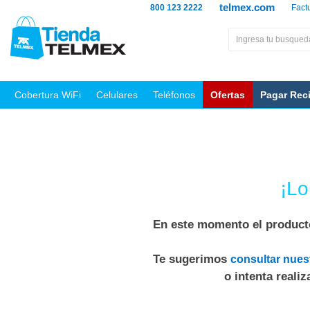
telmex.com
800 123 2222
Fact
Cobertura WiFi
Celulares
Teléfonos
Ofertas
Pagar Rec
¡Lo
En este momento el producto
Te sugerimos
consultar nues
o intenta reali