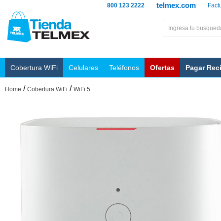
telmex.com
800 123 2222
Fact
Cobertura WiFi
Celulares
Teléfonos
Ofertas
Pagar Rec
/
/
Home
Cobertura WiFi
WiFi 5