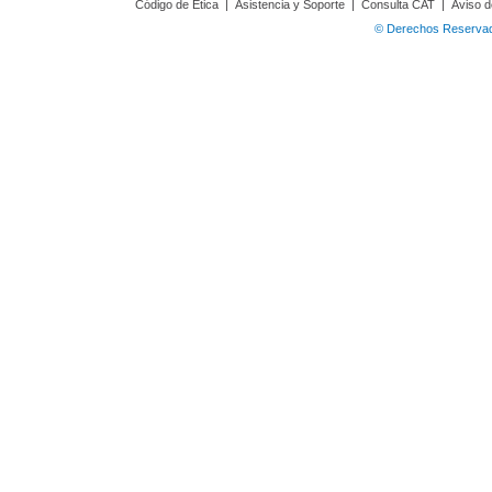
Código de Ética
|
Asistencia y Soporte
|
Consulta CAT
|
Aviso d
© Derechos Reservado