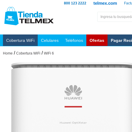
telmex.com
800 123 2222
Fact
Cobertura WiFi
Celulares
Teléfonos
Ofertas
Pagar Rec
/
/
Home
Cobertura WiFi
WiFi 6