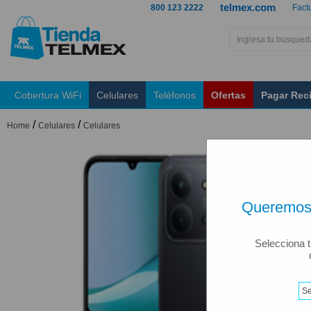
telmex.com
800 123 2222
Fact
Cobertura WiFi
Celulares
Teléfonos
Ofertas
Pagar Rec
/
/
Home
Celulares
Celulares
Queremos 
Selecciona t