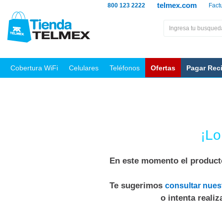
telmex.com
800 123 2222
Fact
Cobertura WiFi
Celulares
Teléfonos
Ofertas
Pagar Rec
¡Lo
En este momento el producto
Te sugerimos
consultar nues
o intenta reali