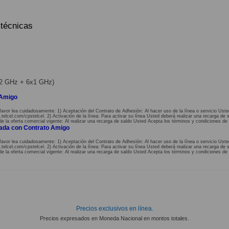
 técnicas
2x2 GHz + 6x1 GHz)
 Amigo
favor lea cuidadosamente: 1) Aceptación del Contrato de Adhesión: Al hacer uso de la línea o servicio Uste
lcel.com/cpstelcel. 2) Activación de la línea: Para activar su línea Usted deberá realizar una recarga de s
de la oferta comercial vigente: Al realizar una recarga de saldo Usted Acepta los términos y condiciones de 
nada con Contrato Amigo
favor lea cuidadosamente: 1) Aceptación del Contrato de Adhesión: Al hacer uso de la línea o servicio Uste
lcel.com/cpstelcel. 2) Activación de la línea: Para activar su línea Usted deberá realizar una recarga de s
de la oferta comercial vigente: Al realizar una recarga de saldo Usted Acepta los términos y condiciones de 
Precios exclusivos en línea.
Precios expresados en Moneda Nacional en montos totales.