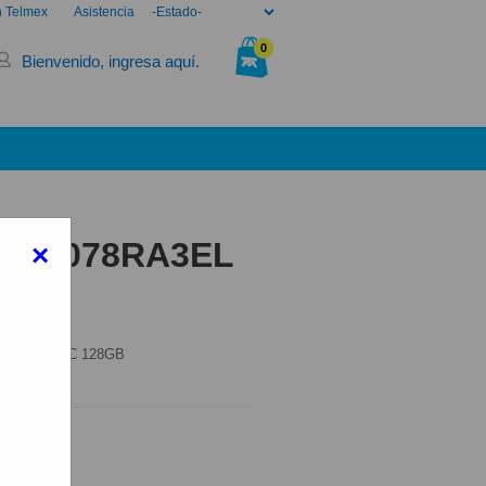
n Telmex
Asistencia
0
Bienvenido, ingresa aquí.
Tu bolsa está vacía.
G 25078RA3EL
×
B
78RA3EL 15C 128GB
elmex