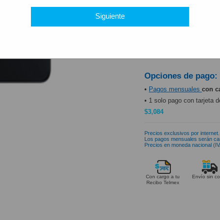
PRODUCTO DISP
Siguiente
Opciones de pago:
•
Pagos mensuales
con c
• 1 solo pago con tarjeta d
$3,084
Precios exclusivos por internet.
Los pagos mensuales serán ca
Precios en moneda nacional (IVA
Con cargo a tu
Envío sin co
Recibo Telmex