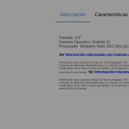
Descripción
Características
Pantalla: 6.9"
Sistema Operativo: Android 15
Procesador: Mediatek Helio G81 Ultra (
Ver
Información relacionada con Contrato
Información para usuarios Amigo de Telcel (prepago). Por 
Contrato de Adhesión disponible para su consulta en www.te
condiciones de la oferta comercial vigente. 3) Aceptación 
Ver
Información relacio
www.telcel.com/amigo.
Información para usuarios Amigo de Telcel (prepago). Por 
Contrato de Adhesión disponible para su consulta en www.te
condiciones de la oferta comercial vigente. 3) Aceptación 
www.telcel.com/amigo.