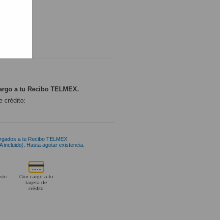
ONIBLE
argo a tu Recibo TELMEX.
e crédito:
rgados a tu Recibo TELMEX.
 incluido). Hasta agotar existencia.
sto
Con cargo a tu
tarjeta de
crédito