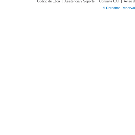
Código de Ética
|
Asistencia y Soporte
|
Consulta CAT
|
Aviso d
© Derechos Reservado