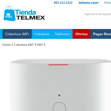
telmex.com
800 123 2222
Fact
Cobertura WiFi
Celulares
Teléfonos
Ofertas
Pagar Rec
/
/
Home
Cobertura WiFi
WiFi 5