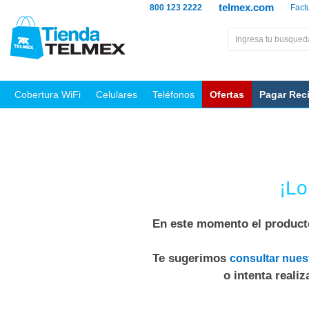
telmex.com
800 123 2222
Fact
Cobertura WiFi
Celulares
Teléfonos
Ofertas
Pagar Rec
¡Lo
En este momento el producto
Te sugerimos
consultar nues
o intenta reali