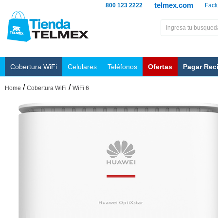
telmex.com
800 123 2222
Fact
Cobertura WiFi
Celulares
Teléfonos
Ofertas
Pagar Rec
/
/
Home
Cobertura WiFi
WiFi 6