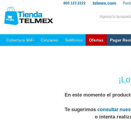
telmex.com
800 123 2222
Fact
Cobertura WiFi
Celulares
Teléfonos
Ofertas
Pagar Rec
¡Lo
En este momento el producto
Te sugerimos
consultar nues
o intenta reali