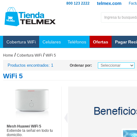
telmex.com
800 123 2222
Fact
Cobertura WiFi
Celulares
Teléfonos
Ofertas
Pagar Rec
/
/
Home
Cobertura WiFi
WiFi 5
Productos encontrados: 1
Ordenar por:
WiFi 5
Mesh Huawei WiFi 5
Extiende la señal en todo tu
domicilio.