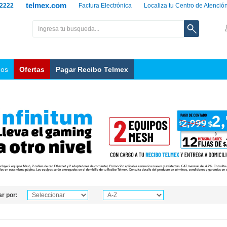
telmex.com
 2222
Factura Electrónica
Localiza tu Centro de Atenció
nos
Ofertas
Pagar Recibo Telmex
r por: