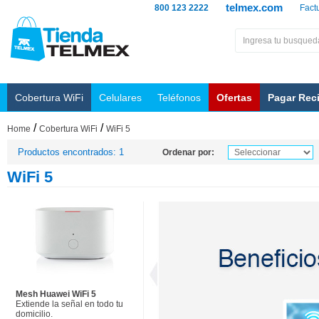
telmex.com
800 123 2222
Fact
Cobertura WiFi
Celulares
Teléfonos
Ofertas
Pagar Rec
/
/
Home
Cobertura WiFi
WiFi 5
Productos encontrados: 1
Ordenar por:
WiFi 5
Mesh Huawei WiFi 5
Extiende la señal en todo tu
domicilio.