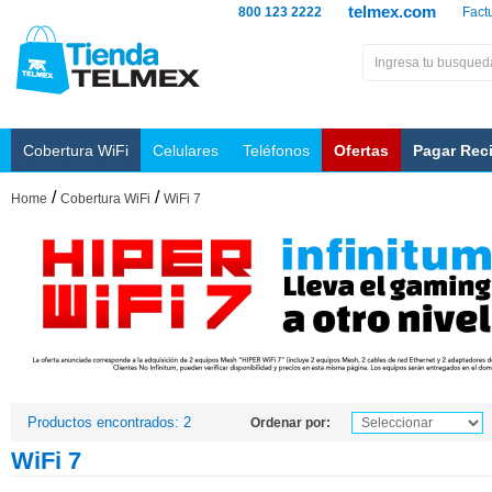
telmex.com
800 123 2222
Fact
Cobertura WiFi
Celulares
Teléfonos
Ofertas
Pagar Rec
/
/
Home
Cobertura WiFi
WiFi 7
Productos encontrados: 2
Ordenar por:
WiFi 7