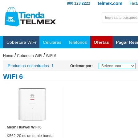
telmex.com
800 123 2222
Fact
Cobertura WiFi
Celulares
Teléfonos
Ofertas
Pagar Rec
/
/
Home
Cobertura WiFi
WiFi 6
Productos encontrados: 1
Ordenar por:
WiFi 6
Mesh Huawei WiFi 6
K562-20 es un doble banda