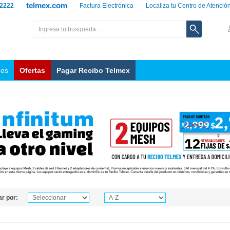
telmex.com
 2222
Factura Electrónica
Localiza tu Centro de Atenció
nos
Ofertas
Pagar Recibo Telmex
r por: