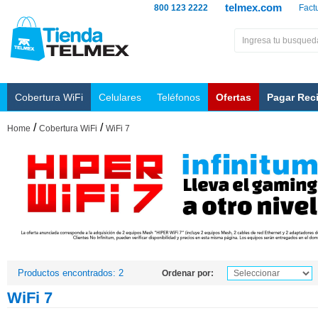
telmex.com
800 123 2222
Fact
Cobertura WiFi
Celulares
Teléfonos
Ofertas
Pagar Rec
/
/
Home
Cobertura WiFi
WiFi 7
Productos encontrados: 2
Ordenar por:
WiFi 7