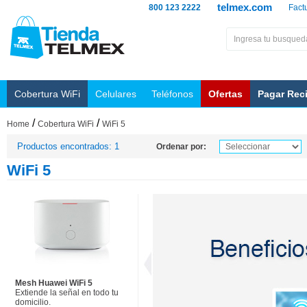
telmex.com
800 123 2222
Fact
Cobertura WiFi
Celulares
Teléfonos
Ofertas
Pagar Rec
/
/
Home
Cobertura WiFi
WiFi 5
Productos encontrados: 1
Ordenar por:
WiFi 5
Mesh Huawei WiFi 5
Extiende la señal en todo tu
domicilio.