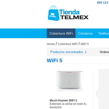
800 123
Cobertura WiFi
Celulares
Teléfo
/
/
Home
Cobertura WiFi
WiFi 5
Productos encontrados: 1
Ordena
WiFi 5
Mesh Huawei WiFi 5
Extiende la señal en todo tu
domicilio.