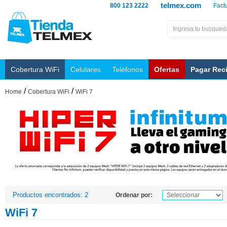
telmex.com
800 123 2222
Fact
Cobertura WiFi
Celulares
Teléfonos
Ofertas
Pagar Rec
/
/
Home
Cobertura WiFi
WiFi 7
Productos encontrados: 2
Ordenar por:
WiFi 7