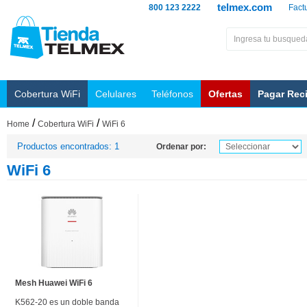
telmex.com
800 123 2222
Fact
Cobertura WiFi
Celulares
Teléfonos
Ofertas
Pagar Rec
/
/
Home
Cobertura WiFi
WiFi 6
Productos encontrados: 1
Ordenar por:
WiFi 6
Mesh Huawei WiFi 6
K562-20 es un doble banda