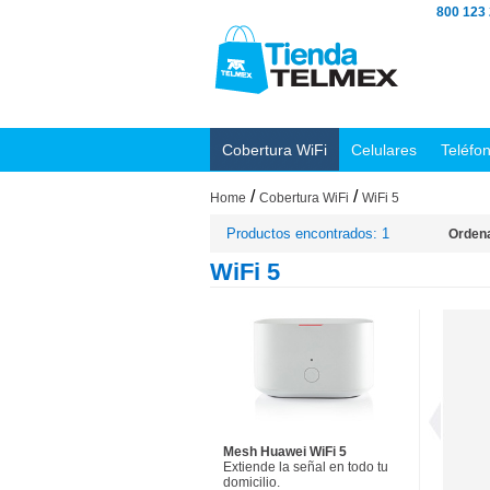
800 123
Cobertura WiFi
Celulares
Teléfo
/
/
Home
Cobertura WiFi
WiFi 5
Productos encontrados: 1
Ordena
WiFi 5
Mesh Huawei WiFi 5
Extiende la señal en todo tu
domicilio.