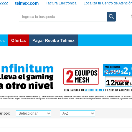
telmex.com
 2222
Factura Electrónica
Localiza tu Centro de Atenció
nos
Ofertas
Pagar Recibo Telmex
r por: