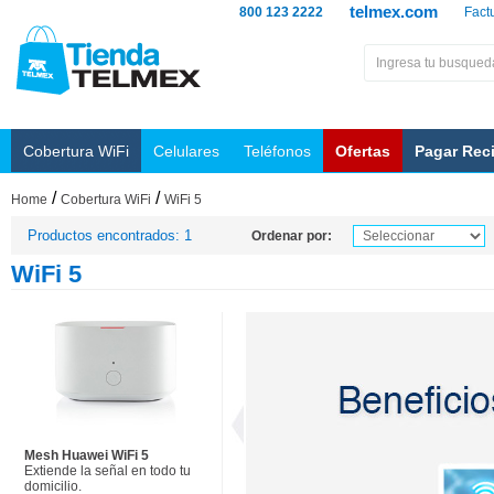
telmex.com
800 123 2222
Fact
Cobertura WiFi
Celulares
Teléfonos
Ofertas
Pagar Rec
/
/
Home
Cobertura WiFi
WiFi 5
Productos encontrados: 1
Ordenar por:
WiFi 5
Mesh Huawei WiFi 5
Extiende la señal en todo tu
domicilio.