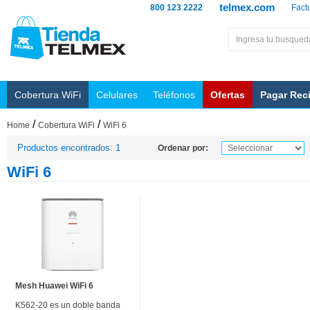
telmex.com
800 123 2222
Fact
Cobertura WiFi
Celulares
Teléfonos
Ofertas
Pagar Rec
/
/
Home
Cobertura WiFi
WiFi 6
Productos encontrados: 1
Ordenar por:
WiFi 6
Mesh Huawei WiFi 6
K562-20 es un doble banda