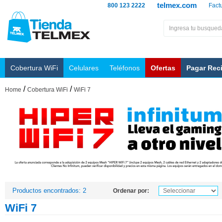
telmex.com
800 123 2222
Fact
Cobertura WiFi
Celulares
Teléfonos
Ofertas
Pagar Rec
/
/
Home
Cobertura WiFi
WiFi 7
Productos encontrados: 2
Ordenar por:
WiFi 7