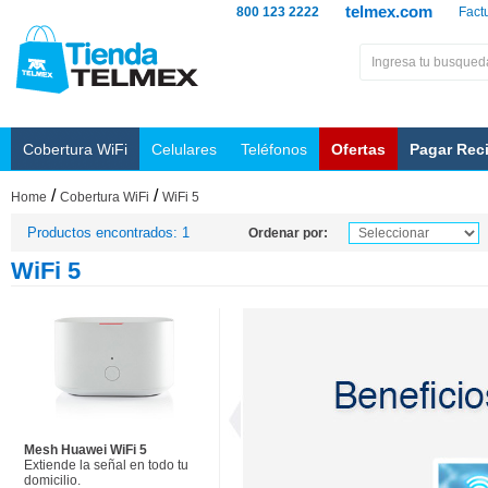
telmex.com
800 123 2222
Fact
Cobertura WiFi
Celulares
Teléfonos
Ofertas
Pagar Rec
/
/
Home
Cobertura WiFi
WiFi 5
Productos encontrados: 1
Ordenar por:
WiFi 5
Mesh Huawei WiFi 5
Extiende la señal en todo tu
domicilio.