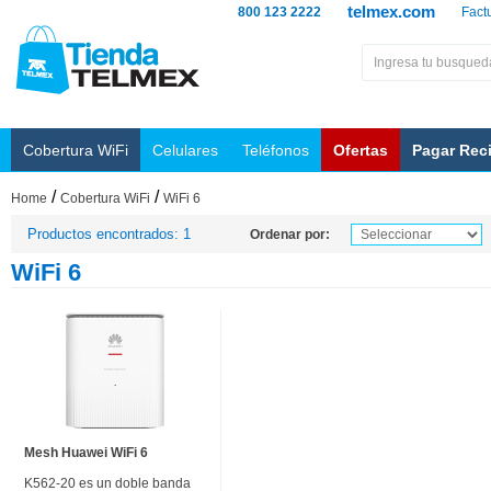
telmex.com
800 123 2222
Fact
Cobertura WiFi
Celulares
Teléfonos
Ofertas
Pagar Rec
/
/
Home
Cobertura WiFi
WiFi 6
Productos encontrados: 1
Ordenar por:
WiFi 6
Mesh Huawei WiFi 6
K562-20 es un doble banda