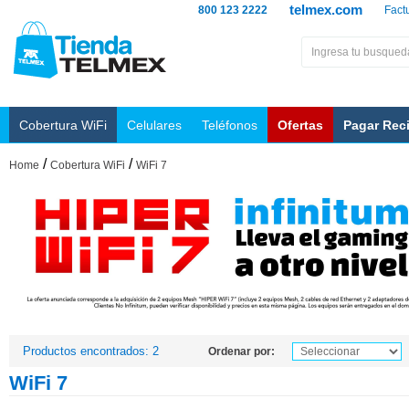
telmex.com
800 123 2222
Fact
Cobertura WiFi
Celulares
Teléfonos
Ofertas
Pagar Rec
/
/
Home
Cobertura WiFi
WiFi 7
Productos encontrados: 2
Ordenar por:
WiFi 7