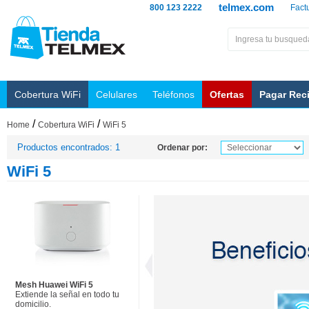
telmex.com
800 123 2222
Fact
Cobertura WiFi
Celulares
Teléfonos
Ofertas
Pagar Rec
/
/
Home
Cobertura WiFi
WiFi 5
Productos encontrados: 1
Ordenar por:
WiFi 5
Mesh Huawei WiFi 5
Extiende la señal en todo tu
domicilio.