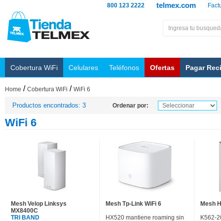
telmex.com
800 123 2222
Fact
Cobertura WiFi
Celulares
Teléfonos
Ofertas
Pagar Rec
/
/
Home
Cobertura WiFi
WiFi 6
Productos encontrados: 3
Ordenar por:
WiFi 6
Mesh Velop Linksys
Mesh Tp-Link WiFi 6
Mesh H
MX8400C
TRI BAND
HX520 mantiene roaming sin
K562-2