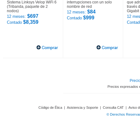
Sistema Linksys Velop WiFi 6
interrupciones con un solo
que adm
(Tribanda, paquete de 2
nombre de red
través 
nodos)
Gigabit
$84
12 meses:
$697
12 meses:
12 mes
$999
Contado
$8,359
Contado
Conta
Precio
Precios expresados 
Código de Ética
|
Asistencia y Soporte
|
Consulta CAT
|
Aviso d
© Derechos Reservado