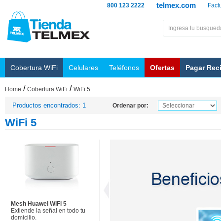
telmex.com
800 123 2222
Fact
Cobertura WiFi
Celulares
Teléfonos
Ofertas
Pagar Rec
/
/
Home
Cobertura WiFi
WiFi 5
Productos encontrados: 1
Ordenar por:
WiFi 5
Mesh Huawei WiFi 5
Extiende la señal en todo tu
domicilio.