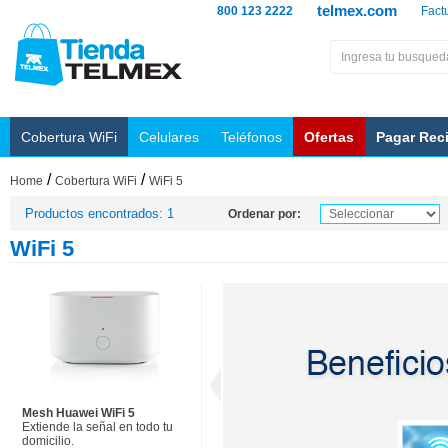
telmex.com
800 123 2222
Fact
Cobertura WiFi
Celulares
Teléfonos
Ofertas
Pagar Rec
/
/
Home
Cobertura WiFi
WiFi 5
Productos encontrados: 1
Ordenar por:
WiFi 5
Mesh Huawei WiFi 5
Extiende la señal en todo tu
domicilio.