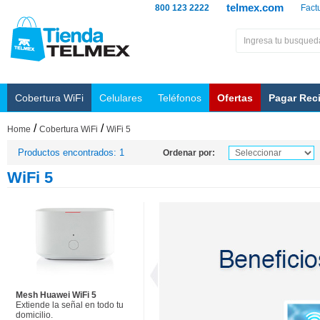
telmex.com
800 123 2222
Fact
Cobertura WiFi
Celulares
Teléfonos
Ofertas
Pagar Rec
/
/
Home
Cobertura WiFi
WiFi 5
Productos encontrados: 1
Ordenar por:
WiFi 5
Mesh Huawei WiFi 5
Extiende la señal en todo tu
domicilio.