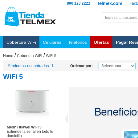
telmex.com
800 123 2222
Fact
Cobertura WiFi
Celulares
Teléfonos
Ofertas
Pagar Rec
/
/
Home
Cobertura WiFi
WiFi 5
Productos encontrados: 1
Ordenar por:
WiFi 5
Mesh Huawei WiFi 5
Extiende la señal en todo tu
domicilio.