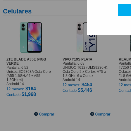
Celulares
ZTE BLADE A35E 64GB
VIVO Y19S PLATA
REALM
VERDE
Pantalla: 6.68
Pantall
Pantalla: 6.52
UNISOC T612 (UMS9230H),
T7250 
Unisoc SC9863A Octa-Core
Octa Core 2 x Cortex-A75 a
Octaco
(A55 1.6GHz*4 + A55
1.8 GHz, 6 x Cortex
*1.8 G
1.2GHz*4)
Android 14
Android
Android 14
$454
12 meses:
12 mes
$164
12 meses:
$5,446
Contado
Conta
$1,968
Contado