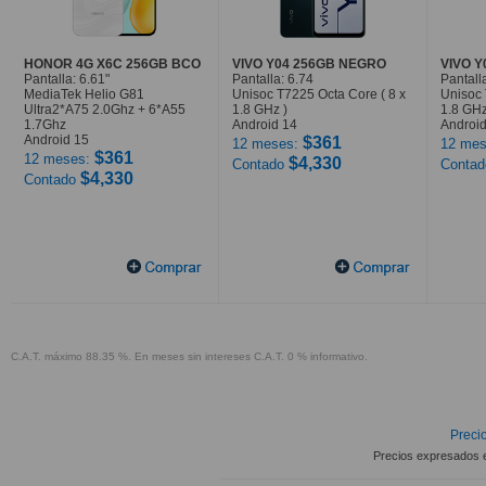
HONOR 4G X6C 256GB BCO
VIVO Y04 256GB NEGRO
VIVO 
Pantalla: 6.61"
Pantalla: 6.74
Pantall
MediaTek Helio G81
Unisoc T7225 Octa Core ( 8 x
Unisoc 
Ultra2*A75 2.0Ghz + 6*A55
1.8 GHz )
1.8 GHz
1.7Ghz
Android 14
Android
Android 15
$361
12 meses:
12 mes
$361
12 meses:
$4,330
Contado
Conta
$4,330
Contado
C.A.T. máximo 88.35 %. En meses sin intereses C.A.T. 0 % informativo.
Precio
Precios expresados 