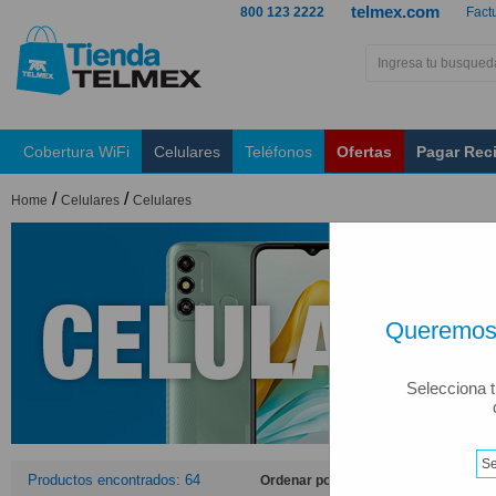
telmex.com
800 123 2222
Fact
Cobertura WiFi
Celulares
Teléfonos
Ofertas
Pagar Rec
/
/
Home
Celulares
Celulares
Queremos 
Selecciona t
Productos encontrados: 64
Ordenar por: