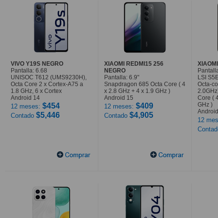
VIVO Y19S NEGRO
XIAOMI REDMI15 256
XIAOMI
Pantalla: 6.68
NEGRO
Pantalla
UNISOC T612 (UMS9230H),
Pantalla: 6.9"
LSI S5
Octa Core 2 x Cortex-A75 a
Snapdragon 685 Octa Core ( 4
Octa-co
1.8 GHz, 6 x Cortex
x 2.8 GHz + 4 x 1.9 GHz )
2.0GHz
Android 14
Android 15
Core ( 
GHz )
$454
$409
12 meses:
12 meses:
Android
$5,446
$4,905
Contado
Contado
12 mes
Conta