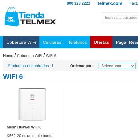
telmex.com
800 123 2222
Fact
Cobertura WiFi
Celulares
Teléfonos
Ofertas
Pagar Rec
/
/
Home
Cobertura WiFi
WiFi 6
Productos encontrados: 1
Ordenar por:
WiFi 6
Mesh Huawei WiFi 6
K562-20 es un doble banda