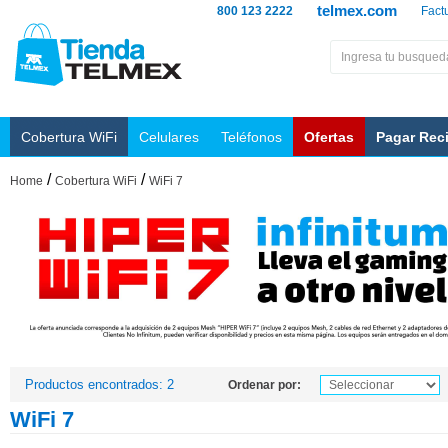
telmex.com
800 123 2222
Fact
Cobertura WiFi
Celulares
Teléfonos
Ofertas
Pagar Rec
/
/
Home
Cobertura WiFi
WiFi 7
Productos encontrados: 2
Ordenar por:
WiFi 7