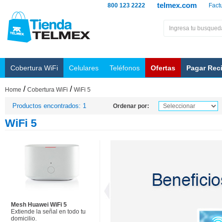
telmex.com
800 123 2222
Fact
Cobertura WiFi
Celulares
Teléfonos
Ofertas
Pagar Rec
/
/
Home
Cobertura WiFi
WiFi 5
Productos encontrados: 1
Ordenar por:
WiFi 5
Mesh Huawei WiFi 5
Extiende la señal en todo tu
domicilio.