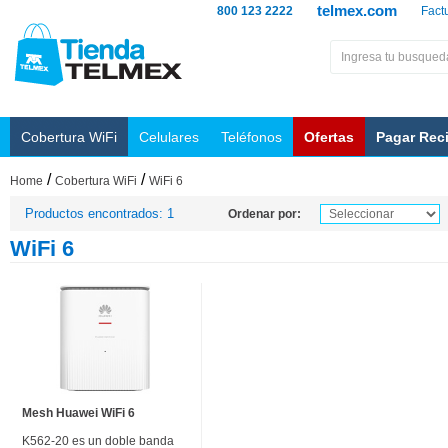
telmex.com
800 123 2222
Fact
Cobertura WiFi
Celulares
Teléfonos
Ofertas
Pagar Rec
/
/
Home
Cobertura WiFi
WiFi 6
Productos encontrados: 1
Ordenar por:
WiFi 6
Mesh Huawei WiFi 6
K562-20 es un doble banda