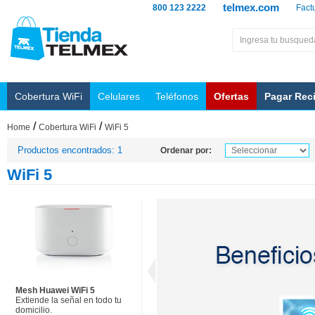
telmex.com
800 123 2222
Fact
Cobertura WiFi
Celulares
Teléfonos
Ofertas
Pagar Rec
/
/
Home
Cobertura WiFi
WiFi 5
Productos encontrados: 1
Ordenar por:
WiFi 5
Mesh Huawei WiFi 5
Extiende la señal en todo tu
domicilio.