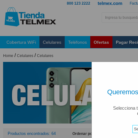
telmex.com
800 123 2222
Fact
Cobertura WiFi
Celulares
Teléfonos
Ofertas
Pagar Rec
/
/
Home
Celulares
Celulares
Queremos 
Selecciona t
Productos encontrados: 64
Ordenar por: