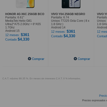
HONOR 4G X6C 256GB BCO
VIVO Y04 256GB NEGRO
VIVO 
Pantalla: 6.61"
Pantalla: 6.74
Pantall
MediaTek Helio G81
Unisoc T7225 Octa Core ( 8 x
Unisoc 
Ultra2*A75 2.0Ghz + 6*A55
1.8 GHz )
1.8 GHz
1.7Ghz
Android 14
Android
Android 15
$361
12 meses:
12 mes
$361
12 meses:
$4,330
Contado
Conta
$4,330
Contado
C.A.T. máximo 88.35 %. En meses sin intereses C.A.T. 0 % informativo.
Precio
Precios expresados 