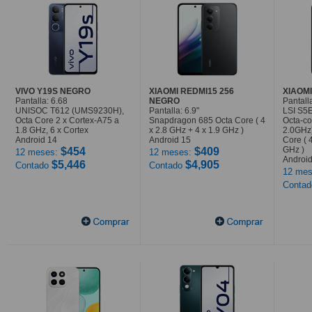
VIVO Y19S NEGRO
XIAOMI REDMI15 256
XIAOMI
Pantalla: 6.68
NEGRO
Pantalla
UNISOC T612 (UMS9230H),
Pantalla: 6.9"
LSI S5
Octa Core 2 x Cortex-A75 a
Snapdragon 685 Octa Core ( 4
Octa-co
1.8 GHz, 6 x Cortex
x 2.8 GHz + 4 x 1.9 GHz )
2.0GHz
Android 14
Android 15
Core ( 
GHz )
$454
$409
12 meses:
12 meses:
Android
$5,446
$4,905
Contado
Contado
12 mes
Conta