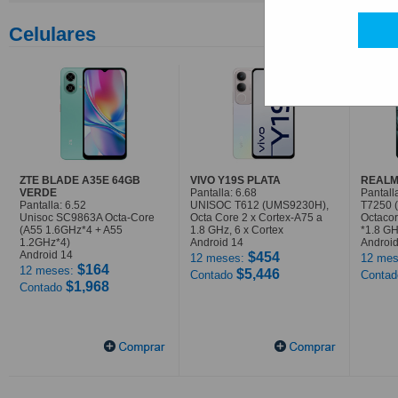
Celulares
ZTE BLADE A35E 64GB
VIVO Y19S PLATA
REALM
VERDE
Pantalla: 6.68
Pantall
Pantalla: 6.52
UNISOC T612 (UMS9230H),
T7250 
Unisoc SC9863A Octa-Core
Octa Core 2 x Cortex-A75 a
Octaco
(A55 1.6GHz*4 + A55
1.8 GHz, 6 x Cortex
*1.8 G
1.2GHz*4)
Android 14
Android
Android 14
$454
12 meses:
12 mes
$164
12 meses:
$5,446
Contado
Conta
$1,968
Contado