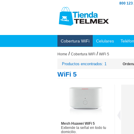
800 123
Cobertura WiFi
Celulares
Teléfo
/
/
Home
Cobertura WiFi
WiFi 5
Productos encontrados: 1
Ordena
WiFi 5
Mesh Huawei WiFi 5
Extiende la señal en todo tu
domicilio.